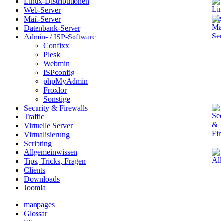
Linux-Distributionen
Web-Server
Mail-Server
Datenbank-Server
Admin- / ISP-Software
Confixx
Plesk
Webmin
ISPconfig
phpMyAdmin
Froxlor
Sonstige
Security & Firewalls
Traffic
Virtuelle Server
Virtualisierung
Scripting
Allgemeinwissen
Tips, Tricks, Fragen
Clients
Downloads
Joomla
manpages
Glossar