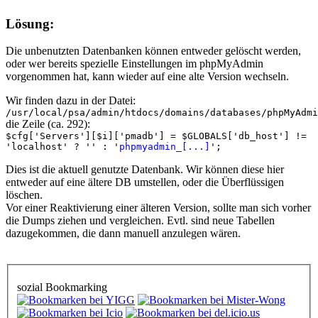
Lösung:
Die unbenutzten Datenbanken können entweder gelöscht werden,
oder wer bereits spezielle Einstellungen im phpMyAdmin
vorgenommen hat, kann wieder auf eine alte Version wechseln.
Wir finden dazu in der Datei:
/usr/local/psa/admin/htdocs/domains/databases/phpMyAdmi
die Zeile (ca. 292):
$cfg['Servers'][$i]['pmadb'] = $GLOBALS['db_host'] !=
'localhost' ? '' : '
phpmyadmin_[...]
';
Dies ist die aktuell genutzte Datenbank. Wir können diese hier
entweder auf eine ältere DB umstellen, oder die Überflüssigen
löschen.
Vor einer Reaktivierung einer älteren Version, sollte man sich vorher
die Dumps ziehen und vergleichen. Evtl. sind neue Tabellen
dazugekommen, die dann manuell anzulegen wären.
sozial Bookmarking