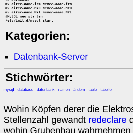
mv 
alter-name
.frm 
neuer-name
.frm

mv 
alter-name
.MYD 
neuer-name
.MYD

mv 
alter-name
.MYI 
neuer-name
.MYI
/etc/init.d/mysql start
Kategorien:
Datenbank-Server
Stichwörter:
mysql
·
database
·
datenbank
·
namen
·
ändern
·
table
·
tabelle
·
Wohin Köpfen derer die Elektros
Stellenzahl gewandt
redeclare
d
wohin Grubenbau wahrnehme